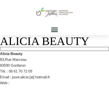
ALICIA BEAUTY
Alicia Beauty
83,Rue Marceau
83590 Gonfaron
Tél. : 06 61 70 72 09
Email : jouot.alicia [at] hotmail.fr
Web :
https://www.instagram.com/alicia_beauty_pro?
igsh=MTkxaXdtODR3NnE4dA%3D%3D&utm_source=qr