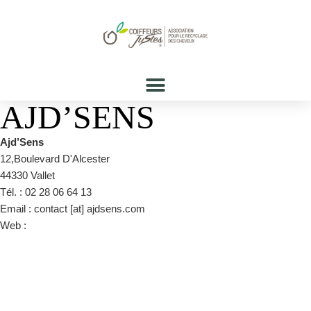
AJD’SENS
Ajd’Sens
12,Boulevard D'Alcester
44330 Vallet
Tél. : 02 28 06 64 13
Email : contact [at] ajdsens.com
Web :
https://www.facebook.com/Ajdsens-coiffeur-bien-
%C3%AAtre-centre-de-formations-professionnel-362821230590835/