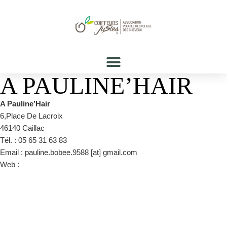
A PAULINE’HAIR
A Pauline’Hair
6,Place De Lacroix
46140 Caillac
Tél. : 05 65 31 63 83
Email : pauline.bobee.9588 [at] gmail.com
Web :
https://a-paulinehair.business.site/?
utm_source=gmb&utm_medium=referral