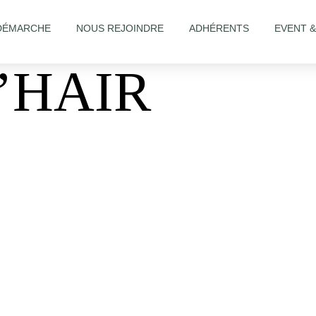
DÉMARCHE
NOUS REJOINDRE
ADHÉRENTS
EVENT 
’HAIR
alon/Salon-A-PaulinHair-190079891433867/