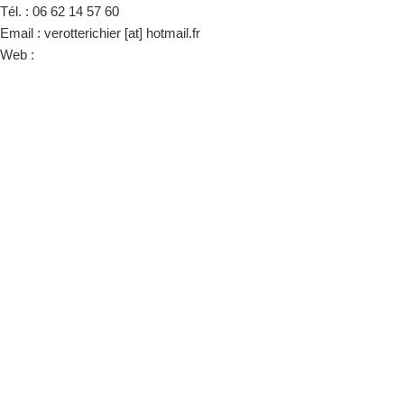
Tél. : 06 62 14 57 60
Email : verotterichier [at] hotmail.fr
Web :
https://www.facebook.com/profile.php?id=100054506197527#